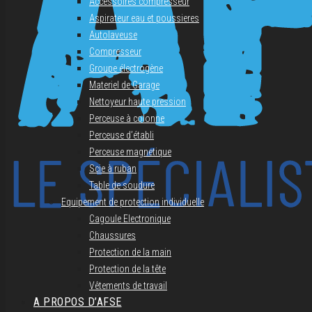
Accessoires compresseur
Aspirateur eau et poussieres
Autolaveuse
Compresseur
Groupe électrogène
Materiel de Garage
Nettoyeur haute pression
Perceuse à colonne
Perceuse d’établi
Perceuse magnetique
Scie à ruban
Table de soudure
Equipement de protection individuelle
Cagoule Electronique
Chaussures
Protection de la main
Protection de la tête
Vêtements de travail
A PROPOS D’AFSE