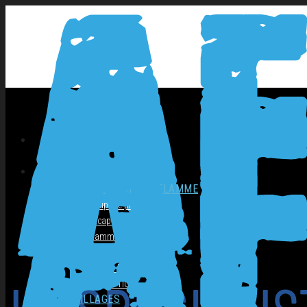
NOS PRODUITS
SOUDAGE COUPAGE FLAMME
Coupage plasma
Décapage inox
Flamme
Postes ARC
Postes MIG
Postes TIG
OUTILLAGES