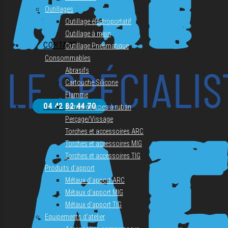
Outillages
Outillage électroportatif
Outillage à main
CONTACT
Outillage Pneumatique
Consommables
Abrasifs
Cartouche Silicone
Flamme
04 42 82 44 70
Lames de scies à ruban
Perçage/Vissage
Torches et accessoires ARC
Torches et accessoires MIG
Torches et accessoires TIG
Produits d’apport
Métaux d’apport ARC
Métaux d’apport MIG
Métaux d’apport TIG
Equipements d’atelier