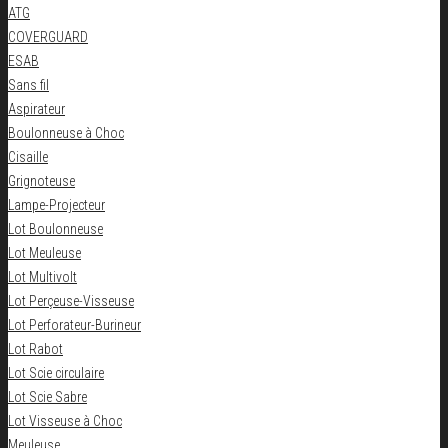
ATG
COVERGUARD
ESAB
Sans fil
Aspirateur
Boulonneuse à Choc
Cisaille
Grignoteuse
Lampe-Projecteur
Lot Boulonneuse
Lot Meuleuse
Lot Multivolt
Lot Perçeuse-Visseuse
Lot Perforateur-Burineur
Lot Rabot
Lot Scie circulaire
Lot Scie Sabre
Lot Visseuse à Choc
Meuleuse