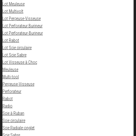
Lot Meuleuse
Lot Multivolt
Lot Perçeuse-Visseuse
Lot Perforateur Burineur
Lot Perforateur-Burineur
Lot Rabot
Lot Scie circulaire
Lot Scie Sabre
Lot Visseuse à Choc
Meuleuse
Multi-tool
Perçeuse-Visseuse
Perforateur
Rabot
Radio
Scie à Ruban
Scie circulaire
Scie Radiale-onglet
Scie Sabre