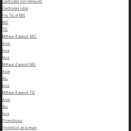
Électrodes non ferreuses
Électrodes rutile
Fils TIG et MIG
MIG
TIG
Métaux d'apport ARC
Acier
Inox
Inox
Métaux d'apport MIG
Acier
Alu
Inox
Métaux d'apport TIG
Acier
Alu
Inox
Promotions
Protection de la main