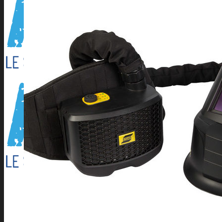
Outillage électroportatif
Outillage à main
Outillage Pneumatique
CONSOMMABLES
Abrasifs
Cartouche Silicone
Flamme
Lames de scies à ruban
Perçage/Vissage
Torches et accessoires ARC
Torches et accessoires MIG
Torches et accessoires TIG
PRODUITS D’APPORT
Métaux d’apport ARC
Métaux d’apport MIG
Métaux d’apport TIG
EQUIPEMENTS D’ATELIER
Accessoires compresseur
Aspirateur eau et poussieres