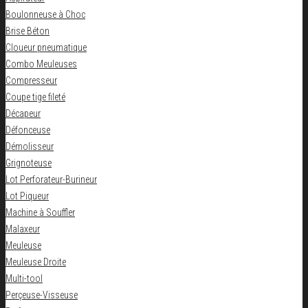
Boulonneuse à Choc
Brise Béton
Cloueur pneumatique
Combo Meuleuses
Compresseur
Coupe tige fileté
Décapeur
Défonceuse
Démolisseur
Grignoteuse
Lot Perforateur-Burineur
Lot Piqueur
Machine à Souffler
Malaxeur
Meuleuse
Meuleuse Droite
Multi-tool
Perçeuse-Visseuse