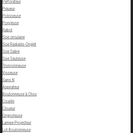
Perforateur
Piqueur
Polisseuse
Ponçeuse
Rabot
Scie circulaire
Scie Radiales-Onglet
Scie Sabre
Scie Sauteuse
Tronçonneuse
Visseuse
Sans fil
Aspirateur
Boulonneuse à Choc
Cisaille
Cloueur
Grignoteuse
Lampe-Projecteur
Lot Boulonneuse