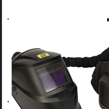
Autolaveuse
Compresseur
Groupe électrogène
Materiel de Garage
Nettoyeur haute pression
Perceuse à colonne
Perceuse d’établi
Perceuse magnetique
Scie à ruban
Table de soudure
EQUIPEMENT DE PROTECTION INDIVIDUELLE
Cagoule Electronique
Chaussures
Protection de la main
Protection de la tête
Vêtements de travail
A PROPOS D’AFSE