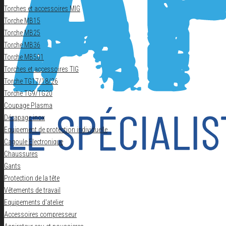
Torches et accessoires MIG
Torche MB15
Torche MB25
Torche MB36
Torche MB501
Torches et accessoires TIG
Torche TG17/18/26
Torche TG9/TG20
Coupage Plasma
Décapage inox
Equipement de protection individuelle
Cagoule Electronique
Chaussures
Gants
Protection de la tête
Vêtements de travail
Equipements d'atelier
Accessoires compresseur