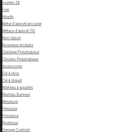
system 28
Fein
Hitachi
Metal d'apport/arc/acier
Métaux d'apport TIG
Non classé
Nouveaux produits
Outillage Pneumatique
Chicago Pneumatique
Accessoires
Clé à choc
Clé à cliquet
Marteau à aiguilles
Marteau Burineur
Meuleuse
Perceuse
Ponceuse
Riveteuse
Serrage Controlé