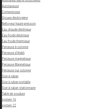
Aspirateur eau et poussieres
Autolaveuse
Compresseur
Groupe électrogène
Nettoyeur haute pression
Eau chaude électrique
Eau froide électrique
Eau froide thermique
Perceuse à colonne
Perceuse d’établi
Perceuse magnetique
Perceuse Magnetique
Perceuse sur colonne
Scie à ruban
Scie à ruban portable
Scie à ruban stationnaire
Table de soudure
system 16
system 22