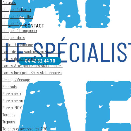
Abrasifs
Disques à ébarber
Disques à lamelles
Disques à polir
CONTACT
Disques à tronçonner
Disques fibres
Cartouche Silicone
Lame de scie sauteuse ou scie sabre
Lames de scies à ruban
04 42 82 44 70
Lames Acier pour Scies stationnaires
Lames Inox pour Scies stationnaires
Perçage/Vissage
Embouts
Forets acier
Forets béton
Forets INOX
Tarauds
Trepans
Torches et accessoires ARC