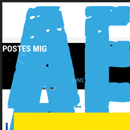
POSTES MIG
NOS PRODUITS
SOUDAGE COUPAGE FLAMME
Coupage plasma
Décapage inox
Flamme
Postes ARC
Postes MIG
Postes TIG
OUTILLAGES