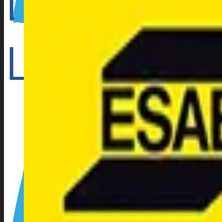
Outillage électroportatif
Outillage à main
Outillage Pneumatique
CONSOMMABLES
Abrasifs
Cartouche Silicone
Flamme
Lames de scies à ruban
Perçage/Vissage
Torches et accessoires ARC
Torches et accessoires MIG
Torches et accessoires TIG
PRODUITS D’APPORT
Métaux d’apport ARC
Métaux d’apport MIG
Métaux d’apport TIG
EQUIPEMENTS D’ATELIER
Accessoires compresseur
Aspirateur eau et poussieres