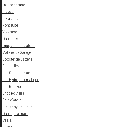
Tronconneuse
Prevost
Clé à choc
Ponceuse
Visseuse
Outillages
equipements d'atelier
Materiel de Garage
Booster de Batterie
Chandelles
Cric Coussin d'air
Cric Hydropneumatique
Cric Rouleur
Crics bouteille
Grue d'atelier
Presse hydraulique
Outillage à main
MEDID