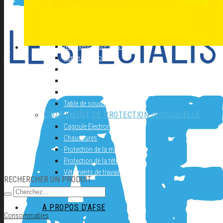
Autolaveuse
Compresseur
Groupe électrogène
Materiel de Garage
Nettoyeur haute pression
Perceuse à colonne
Perceuse d’établi
Perceuse magnetique
Scie à ruban
Table de soudure
EQUIPEMENT DE PROTECTION INDIVIDUELLE
Cagoule Electronique
Chaussures
Protection de la main
Protection de la tête
Vêtements de travail
RECHERCHER UN PRODUIT
A PROPOS D’AFSE
Consommables