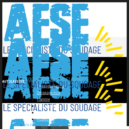
NOS PRODUITS
SOUDAGE COUPAGE FLAMME
AUTOLAVEUSE
Coupage plasma
Décapage inox
Flamme
Postes ARC
Postes MIG
Postes TIG
OUTILLAGES