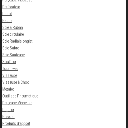
Perçeuse-Visseuse
Perforateur
Rabot
Radio
Scie à Ruban
Scie circulaire
Scie Radiale-onglet
Scie Sabre
Scie Sauteuse
Souffleur
Tournevis
Visseuse
Visseuse à Choc
Metabo
Outillage Pneumatique
Perçeuse-Visseuse
Piqueur
Prevost
Produits d'apport