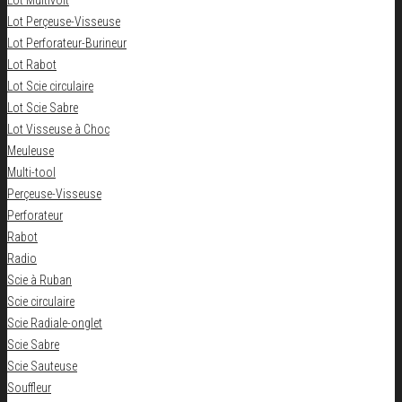
Lot Multivolt
Lot Perçeuse-Visseuse
Lot Perforateur-Burineur
Lot Rabot
Lot Scie circulaire
Lot Scie Sabre
Lot Visseuse à Choc
Meuleuse
Multi-tool
Perçeuse-Visseuse
Perforateur
Rabot
Radio
Scie à Ruban
Scie circulaire
Scie Radiale-onglet
Scie Sabre
Scie Sauteuse
Souffleur