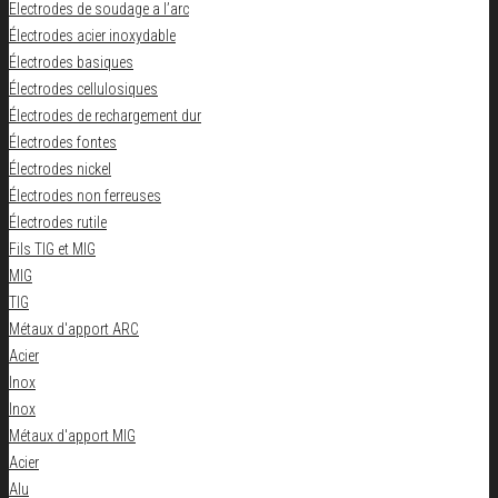
Electrodes de soudage a l’arc
Électrodes acier inoxydable
Électrodes basiques
Électrodes cellulosiques
Électrodes de rechargement dur
Électrodes fontes
Électrodes nickel
Électrodes non ferreuses
Électrodes rutile
Fils TIG et MIG
MIG
TIG
Métaux d'apport ARC
Acier
Inox
Inox
Métaux d'apport MIG
Acier
Alu