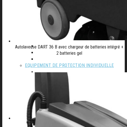
Autolaveuse
Compresseur
Groupe électrogène
Materiel de Garage
Nettoyeur haute pression
Perceuse à colonne
Perceuse d’établi
Perceuse magnetique
Autolaveuse DART 36 B avec chargeur de batteries intégré +
Scie à ruban
2 batteries gel
Table de soudure
EQUIPEMENT DE PROTECTION INDIVIDUELLE
Cagoule Electronique
Chaussures
Protection de la main
Protection de la tête
Vêtements de travail
A PROPOS D’AFSE