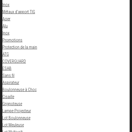
Inox
Métaux d'apport TIG
Acier
Alu
Inox
Promotions
Protection de la main
ATG
COVERGUARD
ESAB
Sans fil
Aspirateur
Boulonneuse à Choc
Cisaille
Grignoteuse
Lampe-Projecteur
Lot Boulonneuse
Lot Meuleuse