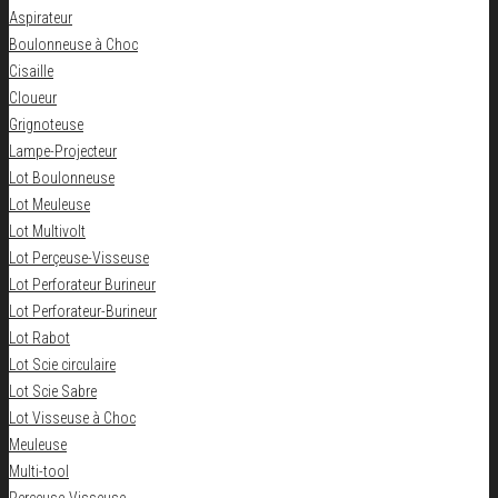
Aspirateur
Boulonneuse à Choc
Cisaille
Cloueur
Grignoteuse
Lampe-Projecteur
Lot Boulonneuse
Lot Meuleuse
Lot Multivolt
Lot Perçeuse-Visseuse
Lot Perforateur Burineur
Lot Perforateur-Burineur
Lot Rabot
Lot Scie circulaire
Lot Scie Sabre
Lot Visseuse à Choc
Meuleuse
Multi-tool