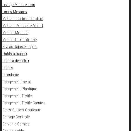
Levage-Manutention
Limes-Mesures
Marteau Carbone-Protect
Marteau-Massette-Maillet
Module Mousse
Module thermoformé
Niveau-Tapis-Sangles
Outils à frapper
Pince à décoffrer
Pinces
Plomberie
Rangement métal
Rangement Plastique
Rangement Textile
Rangement Textile Garnies
Scies-Cutters-Couteaux
Serrage Controlé
Servante Garnies