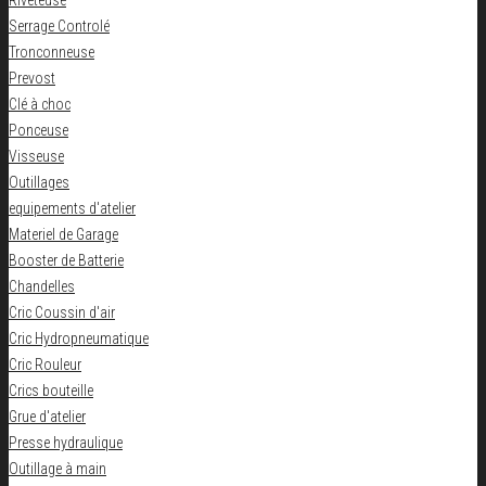
Riveteuse
Serrage Controlé
Tronconneuse
Prevost
Clé à choc
Ponceuse
Visseuse
Outillages
equipements d'atelier
Materiel de Garage
Booster de Batterie
Chandelles
Cric Coussin d'air
Cric Hydropneumatique
Cric Rouleur
Crics bouteille
Grue d'atelier
Presse hydraulique
Outillage à main