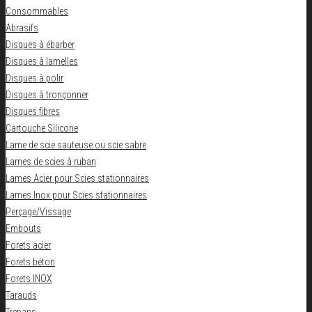
Consommables
Abrasifs
Disques à ébarber
Disques à lamelles
Disques à polir
Disques à tronçonner
Disques fibres
Cartouche Silicone
Lame de scie sauteuse ou scie sabre
Lames de scies à ruban
Lames Acier pour Scies stationnaires
Lames Inox pour Scies stationnaires
Perçage/Vissage
Embouts
Forets acier
Forets béton
Forets INOX
Tarauds