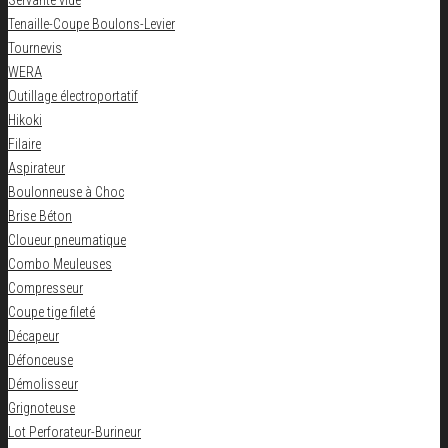
Servante vide
Tenaille-Coupe Boulons-Levier
Tournevis
WERA
Outillage électroportatif
Hikoki
Filaire
Aspirateur
Boulonneuse à Choc
Brise Béton
Cloueur pneumatique
Combo Meuleuses
Compresseur
Coupe tige fileté
Décapeur
Défonceuse
Démolisseur
Grignoteuse
Lot Perforateur-Burineur