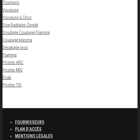
Tournevis
Visseuse
Visseuse à Choc
Scie Radiales-Onglet
Soudage Coupage Flamme
Coupage plasma
Décapage inox
Flamme
Postes ARC
Postes MIG
Esab
Postes TIG
FOURNISSEURS
PLAN D’ACCÈS
MENTIONS LÉGALES