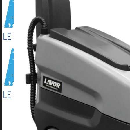
Outillage électroportatif
Outillage à main
Outillage Pneumatique
CONSOMMABLES
Abrasifs
Cartouche Silicone
Flamme
Lames de scies à ruban
Perçage/Vissage
Torches et accessoires ARC
Torches et accessoires MIG
Torches et accessoires TIG
PRODUITS D’APPORT
Métaux d’apport ARC
Métaux d’apport MIG
Métaux d’apport TIG
EQUIPEMENTS D’ATELIER
Accessoires compresseur
Aspirateur eau et poussieres