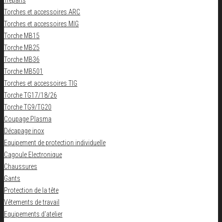
Trepans
Torches et accessoires ARC
Torches et accessoires MIG
Torche MB15
Torche MB25
Torche MB36
Torche MB501
Torches et accessoires TIG
Torche TG17/18/26
Torche TG9/TG20
Coupage Plasma
Décapage inox
Equipement de protection individuelle
Cagoule Electronique
Chaussures
Gants
Protection de la tête
Vêtements de travail
Equipements d'atelier