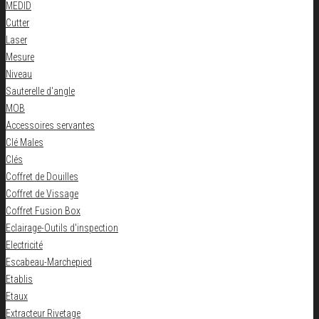
MEDID
Cutter
Laser
Mesure
Niveau
Sauterelle d'angle
MOB
Accessoires servantes
Clé Males
Clés
Coffret de Douilles
Coffret de Vissage
Coffret Fusion Box
Eclairage-Outils d'inspection
Electricité
Escabeau-Marchepied
Etablis
Etaux
Extracteur Rivetage