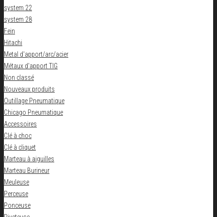
system 22
system 28
Fein
Hitachi
Metal d'apport/arc/acier
Métaux d'apport TIG
Non classé
Nouveaux produits
Outillage Pneumatique
Chicago Pneumatique
Accessoires
Clé à choc
Clé à cliquet
Marteau à aiguilles
Marteau Burineur
Meuleuse
Perceuse
Ponceuse