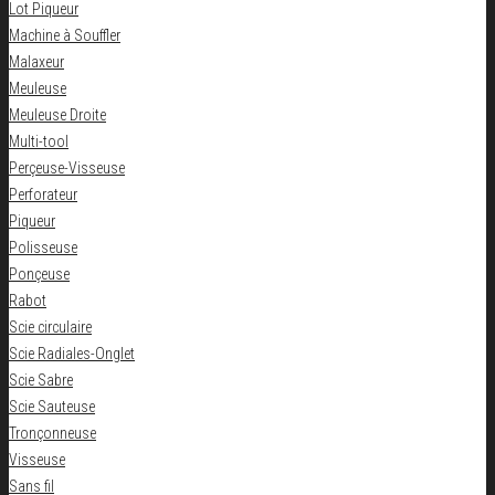
Lot Piqueur
Machine à Souffler
Malaxeur
Meuleuse
Meuleuse Droite
Multi-tool
Perçeuse-Visseuse
Perforateur
Piqueur
Polisseuse
Ponçeuse
Rabot
Scie circulaire
Scie Radiales-Onglet
Scie Sabre
Scie Sauteuse
Tronçonneuse
Visseuse
Sans fil