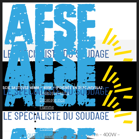
NOS PRODUITS
SOUDAGE COUPAGE FLAMME
SCIE SAUTEUSE 65MM – 400W – (POIGNÉE EN D) FCJ65V3LAZ
Coupage plasma
Décapage inox
Flamme
Postes ARC
Postes MIG
Postes TIG
Scie sauteuse 65mm – 400W –
OUTILLAGES