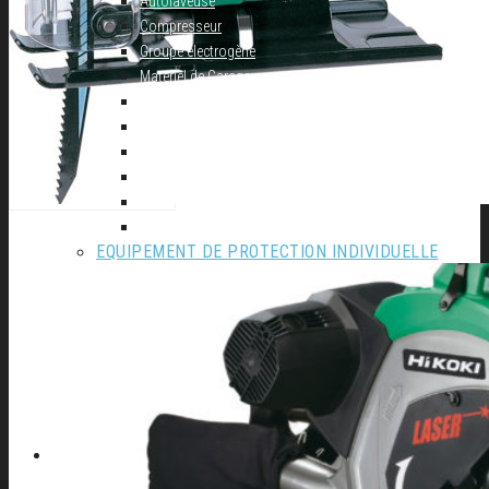
Autolaveuse
Compresseur
Groupe électrogène
Materiel de Garage
Nettoyeur haute pression
Perceuse à colonne
Perceuse d’établi
Perceuse magnetique
Scie à ruban
Table de soudure
EQUIPEMENT DE PROTECTION INDIVIDUELLE
Cagoule Electronique
Chaussures
Protection de la main
Protection de la tête
Vêtements de travail
A PROPOS D’AFSE