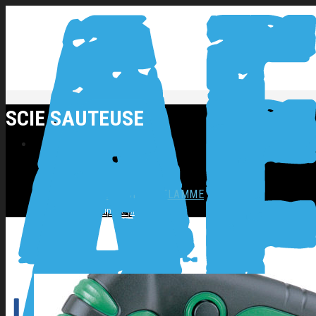
SCIE SAUTEUSE
NOS PRODUITS
SOUDAGE COUPAGE FLAMME
Coupage plasma
Décapage inox
Flamme
Postes ARC
Postes MIG
Postes TIG
OUTILLAGES