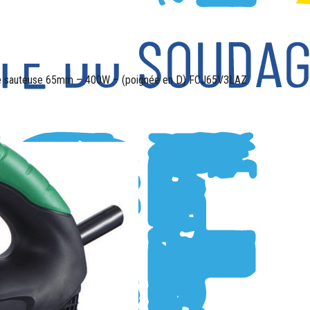
e sauteuse 65mm – 400W – (poignée en D) FCJ65V3LAZ