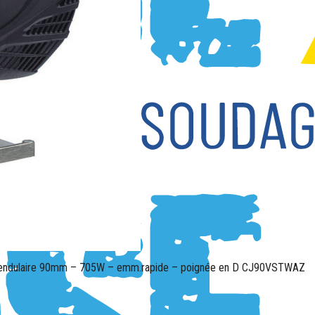
pendulaire 90mm – 705W – emm.rapide – poignée en D CJ90VSTWAZ