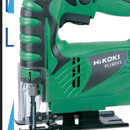
Outillage électroportatif
Outillage à main
Outillage Pneumatique
CONSOMMABLES
Abrasifs
Cartouche Silicone
Flamme
Lames de scies à ruban
Perçage/Vissage
Torches et accessoires ARC
Torches et accessoires MIG
Torches et accessoires TIG
PRODUITS D’APPORT
Métaux d’apport ARC
Métaux d’apport MIG
Métaux d’apport TIG
EQUIPEMENTS D’ATELIER
Accessoires compresseur
Aspirateur eau et poussieres