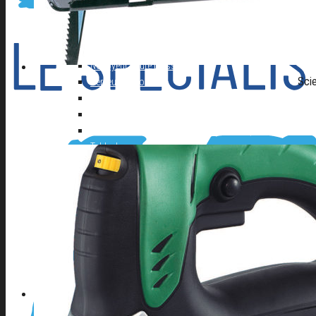
Autolaveuse
Compresseur
Groupe électrogène
Materiel de Garage
Nettoyeur haute pression
Sci
Perceuse à colonne
Perceuse d’établi
Perceuse magnetique
Scie à ruban
Table de soudure
EQUIPEMENT DE PROTECTION INDIVIDUELLE
Cagoule Electronique
Chaussures
Protection de la main
Protection de la tête
Vêtements de travail
A PROPOS D’AFSE