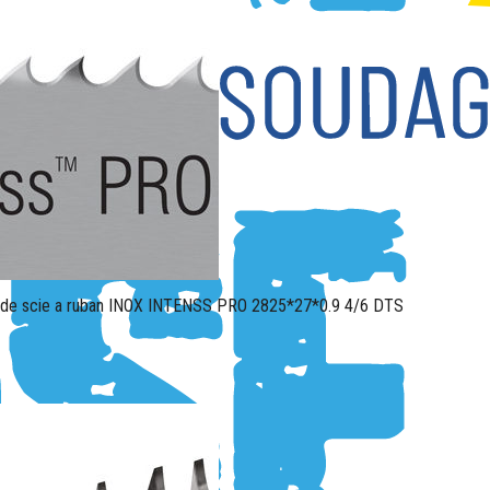
de scie a ruban INOX INTENSS PRO 2825*27*0.9 4/6 DTS