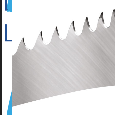
Outillage électroportatif
Outillage à main
Outillage Pneumatique
CONSOMMABLES
Abrasifs
Cartouche Silicone
Flamme
Lames de scies à ruban
Perçage/Vissage
Torches et accessoires ARC
Torches et accessoires MIG
Torches et accessoires TIG
PRODUITS D’APPORT
Métaux d’apport ARC
Métaux d’apport MIG
Métaux d’apport TIG
EQUIPEMENTS D’ATELIER
Accessoires compresseur
Aspirateur eau et poussieres