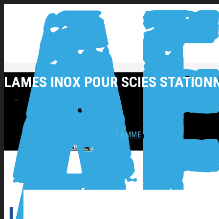
LAMES INOX POUR SCIES STATION
NOS PRODUITS
SOUDAGE COUPAGE FLAMME
Coupage plasma
Décapage inox
Flamme
Postes ARC
Postes MIG
Postes TIG
OUTILLAGES