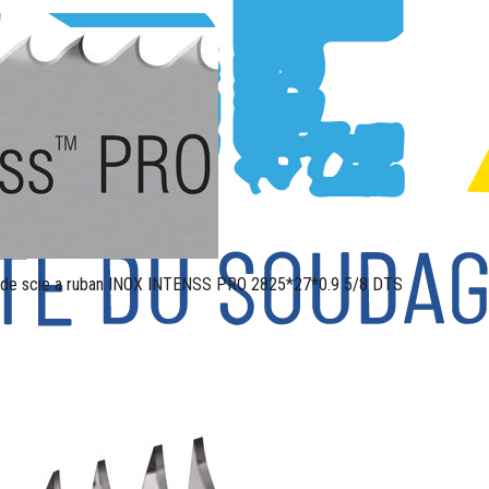
de scie a ruban INOX INTENSS PRO 2825*27*0.9 5/8 DTS