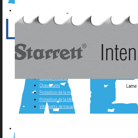
Autolaveuse
Compresseur
Groupe électrogène
Materiel de Garage
Nettoyeur haute pression
Perceuse à colonne
Perceuse d’établi
Perceuse magnetique
Scie à ruban
Table de soudure
EQUIPEMENT DE PROTECTION INDIVIDUELLE
Cagoule Electronique
Chaussures
Lame 
Protection de la main
Protection de la tête
Vêtements de travail
A PROPOS D’AFSE