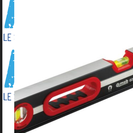
Outillage électroportatif
Outillage à main
Outillage Pneumatique
CONSOMMABLES
Abrasifs
Cartouche Silicone
Flamme
Lames de scies à ruban
Perçage/Vissage
Torches et accessoires ARC
Torches et accessoires MIG
Torches et accessoires TIG
PRODUITS D’APPORT
Métaux d’apport ARC
Métaux d’apport MIG
Métaux d’apport TIG
EQUIPEMENTS D’ATELIER
Accessoires compresseur
Aspirateur eau et poussieres