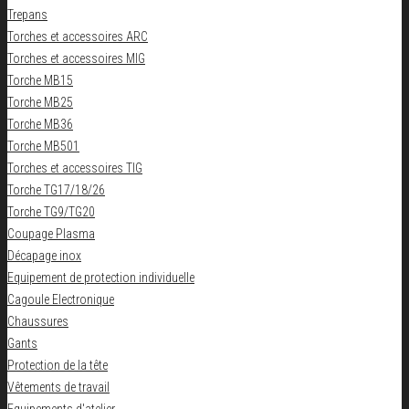
Trepans
Torches et accessoires ARC
Torches et accessoires MIG
Torche MB15
Torche MB25
Torche MB36
Torche MB501
Torches et accessoires TIG
Torche TG17/18/26
Torche TG9/TG20
Coupage Plasma
Décapage inox
Equipement de protection individuelle
Cagoule Electronique
Chaussures
Gants
Protection de la tête
Vêtements de travail