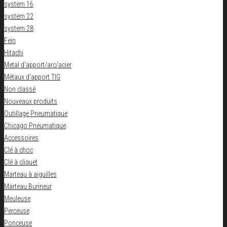
system 16
system 22
system 28
Fein
Hitachi
Metal d'apport/arc/acier
Métaux d'apport TIG
Non classé
Nouveaux produits
Outillage Pneumatique
Chicago Pneumatique
Accessoires
Clé à choc
Clé à cliquet
Marteau à aiguilles
Marteau Burineur
Meuleuse
Perceuse
Ponceuse