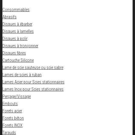
Consommables
Abrasifs
Disques à ébarber
Disques à lamelles
Disques à polir
Disques à tronçonner
Disques fibres
Cartouche Silicone
Lame de scie sauteuse ou scie sabre
Lames de scies à ruban
Lames Acier pour Scies stationnaires
Lames Inox pour Scies stationnaires
Perçage/Vissage
Embouts
Forets acier
Forets béton
Forets INOX
Tarauds