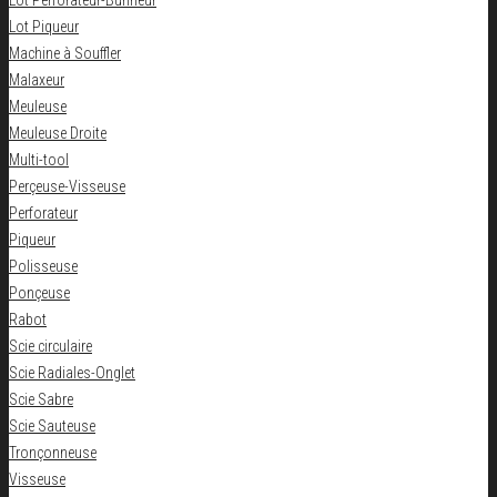
Lot Perforateur-Burineur
Lot Piqueur
Machine à Souffler
Malaxeur
Meuleuse
Meuleuse Droite
Multi-tool
Perçeuse-Visseuse
Perforateur
Piqueur
Polisseuse
Ponçeuse
Rabot
Scie circulaire
Scie Radiales-Onglet
Scie Sabre
Scie Sauteuse
Tronçonneuse
Visseuse