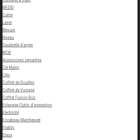
Outillage à main
MEDID
Cutter
Laser
Mesure
Niveau
Sauterelle d'angle
MOB
Accessoires servantes
Clé Males
Clés
Coffret de Douilles
Coffret de Vissage
Coffret Fusion Box
Eclairage-Outils d'inspection
Electricité
Escabeau-Marchepied
Etablis
Etaux