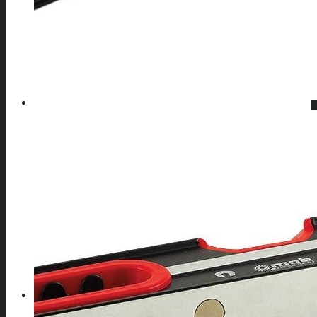
Autolaveuse
Compresseur
Groupe électrogène
Materiel de Garage
Nettoyeur haute pression
Perceuse à colonne
Perceuse d’établi
Perceuse magnetique
Scie à ruban
Table de soudure
EQUIPEMENT DE PROTECTION INDIVIDUELLE
Cagoule Electronique
Chaussures
Protection de la main
Protection de la tête
Vêtements de travail
A PROPOS D’AFSE