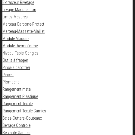
Extracteur Rivetage
Levage-Manutention
Limes-Mesures
Marteau Carbone-Protect
Marteau-Massette-Maillet
Module Mousse
Module thermoformé
Niveau-Tapis-Sangles
Outils à frapper
Pince à décoffrer
Pinces
Plomberie
Rangement métal
Rangement Plastique
Rangement Textile
Rangement Textile Garnies
Scies-Cutters-Couteaux
Serrage Controlé
Servante Garnies