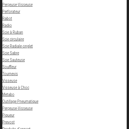
Perçeuse-Visseuse
Perforateur
Rabot
Radio
Scie à Ruban
Scie circulaire
Scie Radiale-onglet
Scie Sabre
Scie Sauteuse
Souffleur
Tournevis
Visseuse
Visseuse à Choc
Metabo
Outillage Pneumatique
Perçeuse-Visseuse
Piqueur
Prevost