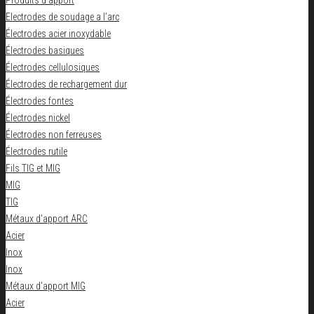
Produits d'apport
Electrodes de soudage a l’arc
Électrodes acier inoxydable
Électrodes basiques
Électrodes cellulosiques
Électrodes de rechargement dur
Électrodes fontes
Électrodes nickel
Électrodes non ferreuses
Électrodes rutile
Fils TIG et MIG
MIG
TIG
Métaux d'apport ARC
Acier
Inox
Inox
Métaux d'apport MIG
Acier