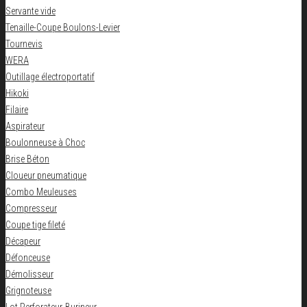
Servante vide
Tenaille-Coupe Boulons-Levier
Tournevis
WERA
Outillage électroportatif
Hikoki
Filaire
Aspirateur
Boulonneuse à Choc
Brise Béton
Cloueur pneumatique
Combo Meuleuses
Compresseur
Coupe tige fileté
Décapeur
Défonceuse
Démolisseur
Grignoteuse