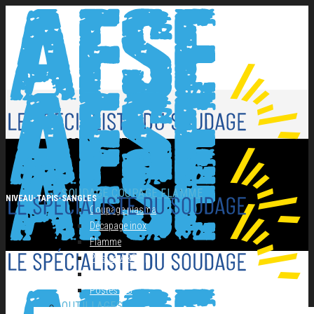
NOS PRODUITS
SOUDAGE COUPAGE FLAMME
NIVEAU-TAPIS-SANGLES
Coupage plasma
Décapage inox
Flamme
Postes ARC
Postes MIG
Postes TIG
OUTILLAGES