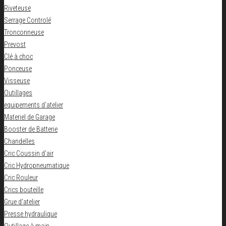
Riveteuse
Serrage Controlé
Tronconneuse
Prevost
Clé à choc
Ponceuse
Visseuse
Outillages
equipements d'atelier
Materiel de Garage
Booster de Batterie
Chandelles
Cric Coussin d'air
Cric Hydropneumatique
Cric Rouleur
Crics bouteille
Grue d'atelier
Presse hydraulique