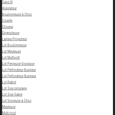
Sans fil
Aspirateur
Boulonneuse à Choc
Cisaille
Cloueur
Grignoteuse
Lampe-Projecteur
Lot Boulonneuse
Lot Meuleuse
Lot Multivolt
Lot Perçeuse-Visseuse
Lot Perforateur Burineur
Lot Perforateur-Burineur
Lot Rabot
Lot Scie circulaire
Lot Scie Sabre
Lot Visseuse à Choc
Meuleuse
Multi-tool