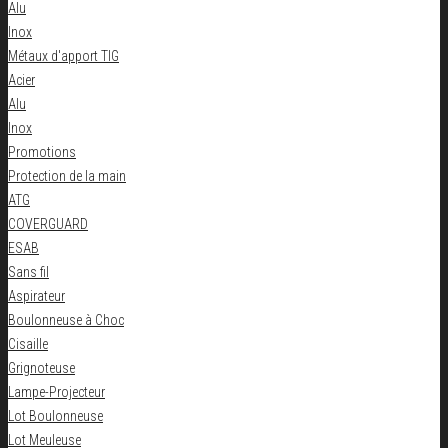
Alu
Inox
Métaux d'apport TIG
Acier
Alu
Inox
Promotions
Protection de la main
ATG
COVERGUARD
ESAB
Sans fil
Aspirateur
Boulonneuse à Choc
Cisaille
Grignoteuse
Lampe-Projecteur
Lot Boulonneuse
Lot Meuleuse