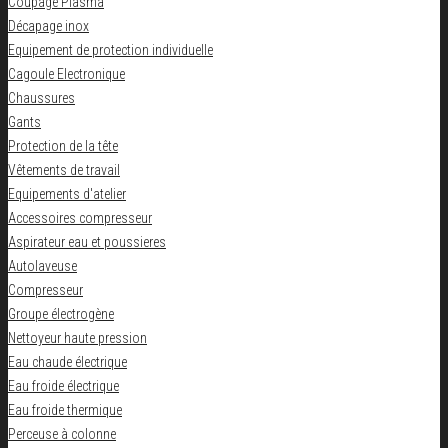
Coupage Plasma
Décapage inox
Equipement de protection individuelle
Cagoule Electronique
Chaussures
Gants
Protection de la tête
Vêtements de travail
Equipements d'atelier
Accessoires compresseur
Aspirateur eau et poussieres
Autolaveuse
Compresseur
Groupe électrogène
Nettoyeur haute pression
Eau chaude électrique
Eau froide électrique
Eau froide thermique
Perceuse à colonne