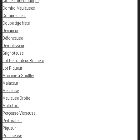
Cloueur pneumatique
Combo Meuleuses
Compresseur
Coupe tige fileté
Décapeur
Défonceuse
Démolisseur
Grignoteuse
Lot Perforateur-Burineur
Lot Piqueur
Machine à Souffler
Malaxeur
Meuleuse
Meuleuse Droite
Multi-tool
Perçeuse-Visseuse
Perforateur
Piqueur
Polisseuse