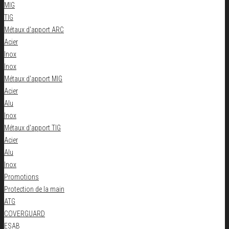
MIG
TIG
Métaux d'apport ARC
Acier
Inox
Inox
Métaux d'apport MIG
Acier
Alu
Inox
Métaux d'apport TIG
Acier
Alu
Inox
Promotions
Protection de la main
ATG
COVERGUARD
ESAB