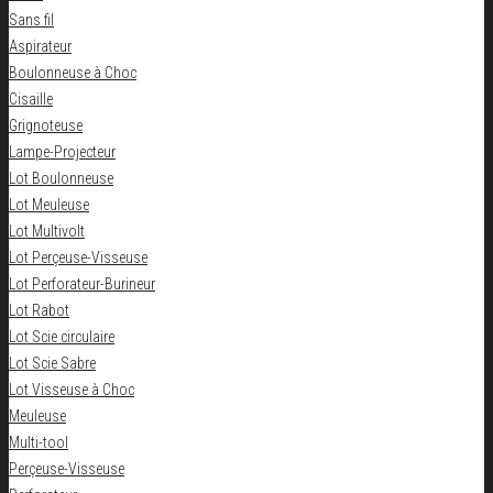
Sans fil
Aspirateur
Boulonneuse à Choc
Cisaille
Grignoteuse
Lampe-Projecteur
Lot Boulonneuse
Lot Meuleuse
Lot Multivolt
Lot Perçeuse-Visseuse
Lot Perforateur-Burineur
Lot Rabot
Lot Scie circulaire
Lot Scie Sabre
Lot Visseuse à Choc
Meuleuse
Multi-tool
Perçeuse-Visseuse