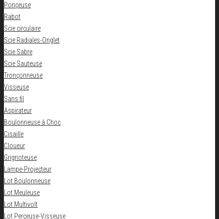
Ponçeuse
Rabot
Scie circulaire
Scie Radiales-Onglet
Scie Sabre
Scie Sauteuse
Tronçonneuse
Visseuse
Sans fil
Aspirateur
Boulonneuse à Choc
Cisaille
Cloueur
Grignoteuse
Lampe-Projecteur
Lot Boulonneuse
Lot Meuleuse
Lot Multivolt
Lot Perçeuse-Visseuse