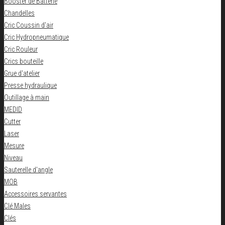
Booster de Batterie
Chandelles
Cric Coussin d'air
Cric Hydropneumatique
Cric Rouleur
Crics bouteille
Grue d'atelier
Presse hydraulique
Outillage à main
MEDID
Cutter
Laser
Mesure
Niveau
Sauterelle d'angle
MOB
Accessoires servantes
Clé Males
Clés