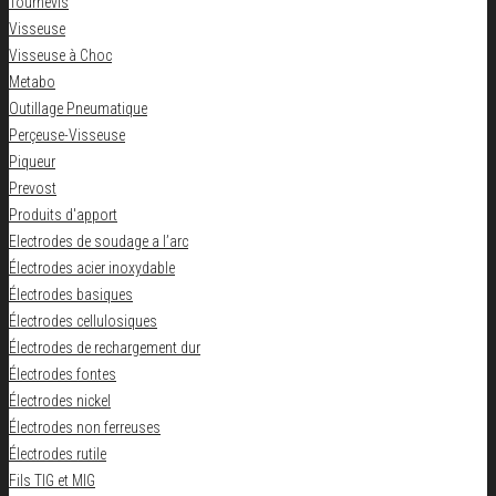
Tournevis
Visseuse
Visseuse à Choc
Metabo
Outillage Pneumatique
Perçeuse-Visseuse
Piqueur
Prevost
Produits d'apport
Electrodes de soudage a l’arc
Électrodes acier inoxydable
Électrodes basiques
Électrodes cellulosiques
Électrodes de rechargement dur
Électrodes fontes
Électrodes nickel
Électrodes non ferreuses
Électrodes rutile
Fils TIG et MIG