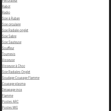
Perforateur
Rabot
Radio
Scie à Ruban
Scie circulaire
Scie Radiale-onglet
Scie Sabre
Scie Sauteuse
Souffleur
Tournevis
Visseuse
Visseuse à Choc
Scie Radiales-Onglet
Soudage Coupage Flamme
Coupage plasma
Décapage inox
Flamme
Postes ARC
Postes MIG