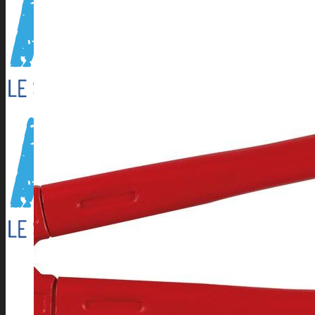
Outillage électroportatif
Outillage à main
Outillage Pneumatique
CONSOMMABLES
Abrasifs
Cartouche Silicone
Flamme
Lames de scies à ruban
Perçage/Vissage
Torches et accessoires ARC
Torches et accessoires MIG
Torches et accessoires TIG
PRODUITS D’APPORT
Métaux d’apport ARC
Métaux d’apport MIG
Métaux d’apport TIG
EQUIPEMENTS D’ATELIER
Accessoires compresseur
Aspirateur eau et poussieres