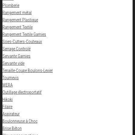
Plomberie
Rangement métal
Rangement Plastique
Rangement Textile
Rangement Textile Garnies
Scies-Cutters-Couteaux
Serrage Controlé
Servante Garnies
Servante vide
Tenaille-Coupe Boulons-Levier
Tournevis
WERA
Outillage électroportatif
Hikoki
Filaire
Aspirateur
Boulonneuse à Choc
Brise Béton