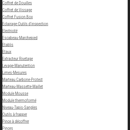
Coffret de Douilles
Coffret de Vissage
Coffret Fusion Box
Eclairage-Outils d'inspection
Electricité
Escabeau-Marchepied
Etablis
Etaux
Extracteur Rivetage
Levage-Manutention
Limes-Mesures
Marteau Carbone-Protect
Marteau-Massette-Maillet
Module Mousse
Module thermoformé
Niveau-Tapis-Sangles
Outils à frapper
Pince à décoffrer
Pinces