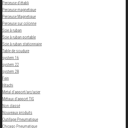
Perceuse d’établi
Perceuse magnetique
Perceuse Magnetique
Perceuse sur colonne
Scie à ruban
Scie à ruban portable
Scie à ruban stationnaire
Table de soudure
system 16
system 22
system 28
Fein
Hitachi
Metal d'apport/arc/acier
Métaux d'apport TIG
Non classé
Nouveaux produits
Outillage Pneumatique
Chicago Pneumatique