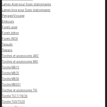
Lames Acier pour Scies stationnaires
Lames Inox pour Scies stationnaires
Perçage/Vissage
Embouts
Forets acier
Forets béton
Forets INOX
Tarauds
Trepans
Torches et accessoires ARC
Torches et accessoires MIG
Torche MB15
Torche MB25
Torche MB36
Torche MB501
Torches et accessoires TIG
Torche TG17/18/26
Torche TG9/TG20