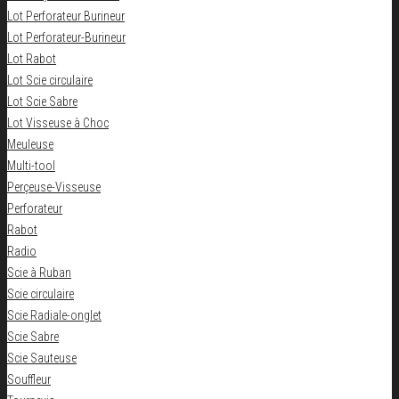
Lot Perforateur Burineur
Lot Perforateur-Burineur
Lot Rabot
Lot Scie circulaire
Lot Scie Sabre
Lot Visseuse à Choc
Meuleuse
Multi-tool
Perçeuse-Visseuse
Perforateur
Rabot
Radio
Scie à Ruban
Scie circulaire
Scie Radiale-onglet
Scie Sabre
Scie Sauteuse
Souffleur