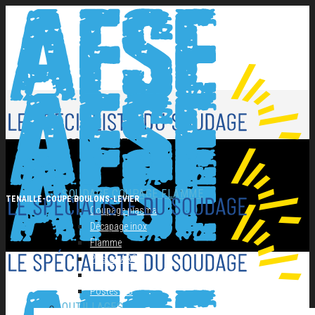
NOS PRODUITS
SOUDAGE COUPAGE FLAMME
TENAILLE-COUPE BOULONS-LEVIER
Coupage plasma
Décapage inox
Flamme
Postes ARC
Postes MIG
Postes TIG
OUTILLAGES