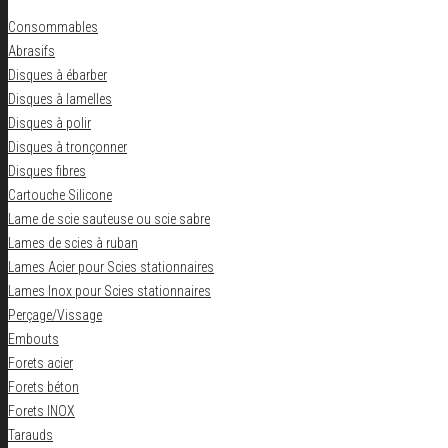
Consommables
Abrasifs
Disques à ébarber
Disques à lamelles
Disques à polir
Disques à tronçonner
Disques fibres
Cartouche Silicone
Lame de scie sauteuse ou scie sabre
Lames de scies à ruban
Lames Acier pour Scies stationnaires
Lames Inox pour Scies stationnaires
Perçage/Vissage
Embouts
Forets acier
Forets béton
Forets INOX
Tarauds