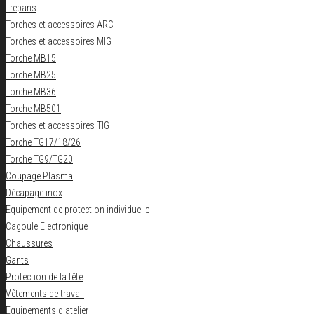
Trepans
Torches et accessoires ARC
Torches et accessoires MIG
Torche MB15
Torche MB25
Torche MB36
Torche MB501
Torches et accessoires TIG
Torche TG17/18/26
Torche TG9/TG20
Coupage Plasma
Décapage inox
Equipement de protection individuelle
Cagoule Electronique
Chaussures
Gants
Protection de la tête
Vêtements de travail
Equipements d'atelier