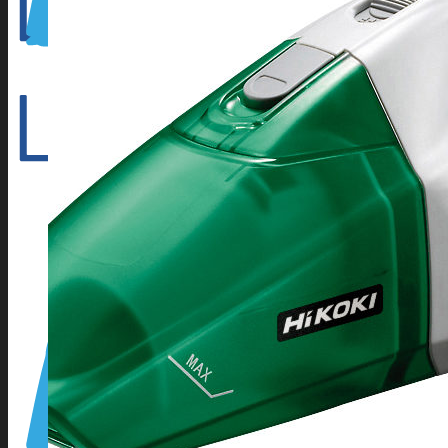
Outillage électroportatif
Outillage à main
Outillage Pneumatique
CONSOMMABLES
Abrasifs
Cartouche Silicone
Flamme
Lames de scies à ruban
Perçage/Vissage
Torches et accessoires ARC
Torches et accessoires MIG
Torches et accessoires TIG
PRODUITS D’APPORT
Métaux d’apport ARC
Métaux d’apport MIG
Métaux d’apport TIG
EQUIPEMENTS D’ATELIER
Accessoires compresseur
Aspirateur eau et poussieres