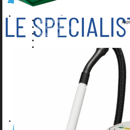
Autolaveuse
Compresseur
Groupe électrogène
Materiel de Garage
Aspi
Nettoyeur haute pression
Perceuse à colonne
Perceuse d’établi
Perceuse magnetique
Scie à ruban
Table de soudure
EQUIPEMENT DE PROTECTION INDIVIDUELLE
Cagoule Electronique
Chaussures
Protection de la main
Protection de la tête
Vêtements de travail
A PROPOS D’AFSE