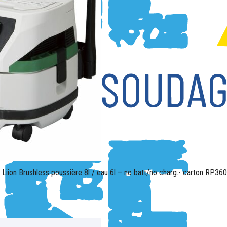
V Liion Brushless poussière 8l / eau 6l – no batt/no charg.- carton RP