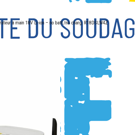
rateur à main 18V Li-ion – no batt./no charg. R18DSLW4Z