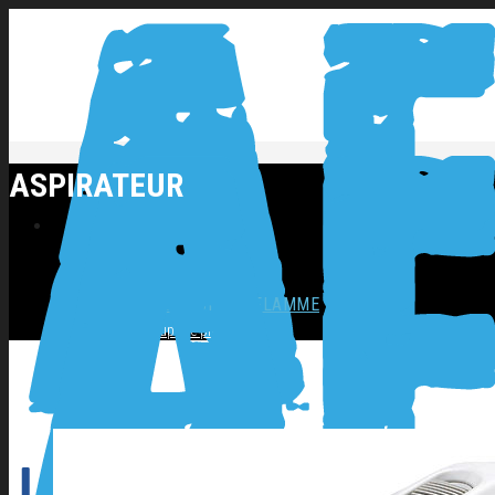
ASPIRATEUR
NOS PRODUITS
SOUDAGE COUPAGE FLAMME
Coupage plasma
Décapage inox
Flamme
Postes ARC
Postes MIG
Postes TIG
OUTILLAGES