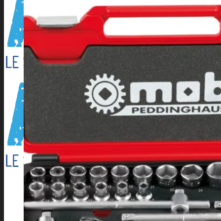
Outillage électroportatif
Outillage à main
Outillage Pneumatique
CONSOMMABLES
Abrasifs
Cartouche Silicone
Flamme
Lames de scies à ruban
Perçage/Vissage
Torches et accessoires ARC
Torches et accessoires MIG
Torches et accessoires TIG
PRODUITS D’APPORT
Métaux d’apport ARC
Métaux d’apport MIG
Métaux d’apport TIG
EQUIPEMENTS D’ATELIER
Accessoires compresseur
Aspirateur eau et poussieres