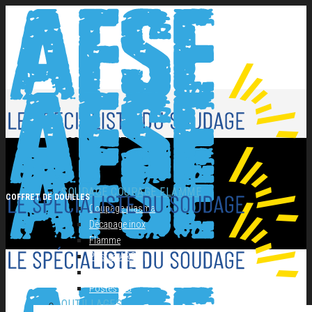
NOS PRODUITS
SOUDAGE COUPAGE FLAMME
COFFRET DE DOUILLES
Coupage plasma
Décapage inox
Flamme
Postes ARC
Postes MIG
Postes TIG
OUTILLAGES