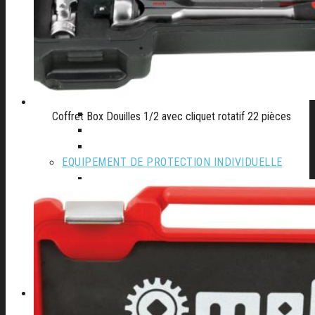
Autolaveuse
Compresseur
Groupe électrogène
Materiel de Garage
Nettoyeur haute pression
Perceuse à colonne
Perceuse d’établi
Perceuse magnetique
Coffret Box Douilles 1/2 avec cliquet rotatif 22 pièces
Scie à ruban
Table de soudure
EQUIPEMENT DE PROTECTION INDIVIDUELLE
Cagoule Electronique
Chaussures
Protection de la main
Protection de la tête
Vêtements de travail
A PROPOS D’AFSE