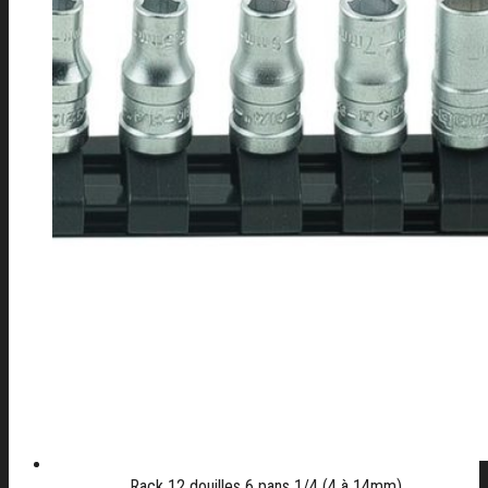
Rack 12 douilles 6 pans 1/4 (4 à 14mm)