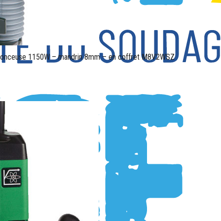
onceuse 1150W – mandrin 8mm – en coffret M8V2WSZ