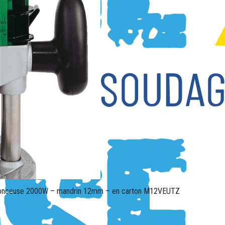
onceuse 2000W – mandrin 12mm – en carton M12VEUTZ