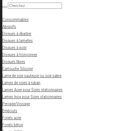
Consommables
Abrasifs
Disques à ébarber
Disques à lamelles
Disques à polir
Disques à tronçonner
Disques fibres
Cartouche Silicone
Lame de scie sauteuse ou scie sabre
Lames de scies à ruban
Lames Acier pour Scies stationnaires
Lames Inox pour Scies stationnaires
Perçage/Vissage
Embouts
Forets acier
Forets béton