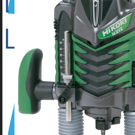
Outillage électroportatif
Outillage à main
Outillage Pneumatique
CONSOMMABLES
Abrasifs
Cartouche Silicone
Flamme
Lames de scies à ruban
Perçage/Vissage
Torches et accessoires ARC
Torches et accessoires MIG
Torches et accessoires TIG
PRODUITS D’APPORT
Métaux d’apport ARC
Métaux d’apport MIG
Métaux d’apport TIG
EQUIPEMENTS D’ATELIER
Accessoires compresseur
Aspirateur eau et poussieres