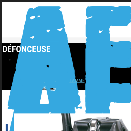
DÉFONCEUSE
NOS PRODUITS
SOUDAGE COUPAGE FLAMME
Coupage plasma
Décapage inox
Flamme
Postes ARC
Postes MIG
Postes TIG
OUTILLAGES