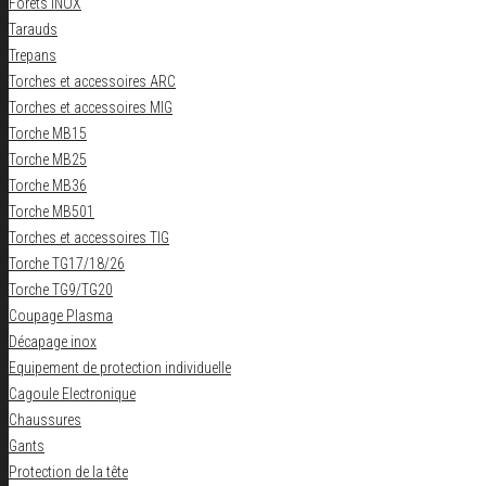
Forets INOX
Tarauds
Trepans
Torches et accessoires ARC
Torches et accessoires MIG
Torche MB15
Torche MB25
Torche MB36
Torche MB501
Torches et accessoires TIG
Torche TG17/18/26
Torche TG9/TG20
Coupage Plasma
Décapage inox
Equipement de protection individuelle
Cagoule Electronique
Chaussures
Gants
Protection de la tête