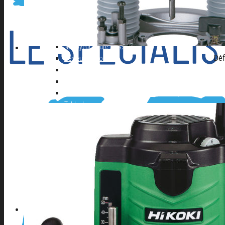
Autolaveuse
Compresseur
Groupe électrogène
Materiel de Garage
Nettoyeur haute pression
Déf
Perceuse à colonne
Perceuse d’établi
Perceuse magnetique
Scie à ruban
Table de soudure
EQUIPEMENT DE PROTECTION INDIVIDUELLE
Cagoule Electronique
Chaussures
Protection de la main
Protection de la tête
Vêtements de travail
A PROPOS D’AFSE