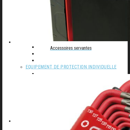
Autolaveuse
Compresseur
Groupe électrogène
Materiel de Garage
Nettoyeur haute pression
Perceuse à colonne
Perceuse d’établi
Perceuse magnetique
Accessoires servantes
Scie à ruban
Table de soudure
EQUIPEMENT DE PROTECTION INDIVIDUELLE
Cagoule Electronique
Chaussures
Protection de la main
Protection de la tête
Vêtements de travail
A PROPOS D’AFSE