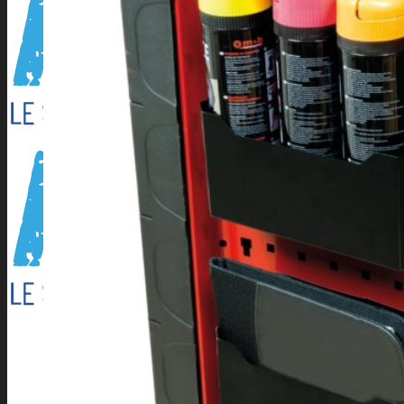
Outillage électroportatif
Outillage à main
Outillage Pneumatique
CONSOMMABLES
Abrasifs
Cartouche Silicone
Flamme
Lames de scies à ruban
Perçage/Vissage
Torches et accessoires ARC
Torches et accessoires MIG
Torches et accessoires TIG
PRODUITS D’APPORT
Métaux d’apport ARC
Métaux d’apport MIG
Métaux d’apport TIG
EQUIPEMENTS D’ATELIER
Accessoires compresseur
Aspirateur eau et poussieres