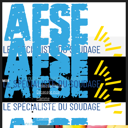
NOS PRODUITS
SOUDAGE COUPAGE FLAMME
MOB
Coupage plasma
Décapage inox
Flamme
Postes ARC
Postes MIG
Postes TIG
OUTILLAGES