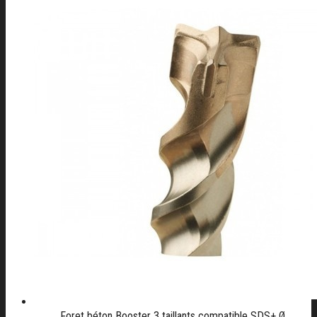
Foret béton Booster 3 taillants compatible SDS+ Ø