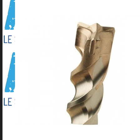
Outillage électroportatif
Outillage à main
Outillage Pneumatique
CONSOMMABLES
Abrasifs
Cartouche Silicone
Flamme
Lames de scies à ruban
Perçage/Vissage
Torches et accessoires ARC
Torches et accessoires MIG
Torches et accessoires TIG
PRODUITS D’APPORT
Métaux d’apport ARC
Métaux d’apport MIG
Métaux d’apport TIG
EQUIPEMENTS D’ATELIER
Accessoires compresseur
Aspirateur eau et poussieres