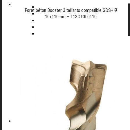
Autolaveuse
Compresseur
Foret béton Booster 3 taillants compatible SDS+ Ø
Groupe électrogène
10x110mm – 113D10L0110
Materiel de Garage
Nettoyeur haute pression
Perceuse à colonne
Perceuse d’établi
Perceuse magnetique
Scie à ruban
Table de soudure
EQUIPEMENT DE PROTECTION INDIVIDUELLE
Cagoule Electronique
Chaussures
Protection de la main
Protection de la tête
Vêtements de travail
A PROPOS D’AFSE