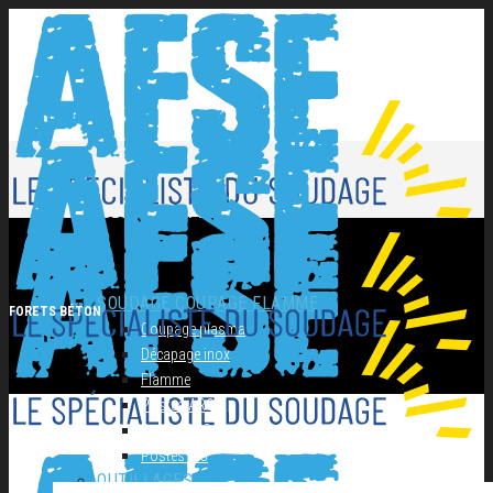
NOS PRODUITS
SOUDAGE COUPAGE FLAMME
FORETS BÉTON
Coupage plasma
Décapage inox
Flamme
Postes ARC
Postes MIG
Postes TIG
OUTILLAGES