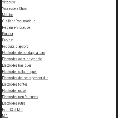
Visseuse
Visseuse à Choc
Metabo
Outillage Pneumatique
Perçeuse-Visseuse
Piqueur
Prevost
Produits d'apport
Electrodes de soudage a l’arc
Électrodes acier inoxydable
Électrodes basiques
Électrodes cellulosiques
Électrodes de rechargement dur
Électrodes fontes
Électrodes nickel
Électrodes non ferreuses
Électrodes rutile
Fils TIG et MIG
MIG