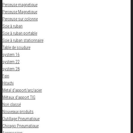
Perceuse magnetique
Perceuse Magnetique
Perceuse sur colonne
Scie à ruban
Scie à ruban portable
Scie à ruban stationnaire
Table de soudure
system 16
system 22
system 28
Fein
Hitachi
Metal d'apport/arc/acier
Métaux d'apport TIG
Non classé
Nouveaux produits
Outillage Pneumatique
Chicago Pneumatique