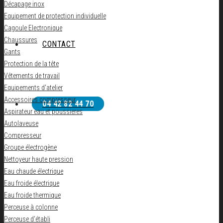
Décapage inox
Equipement de protection individuelle
Cagoule Electronique
Chaussures
CONTACT
Gants
Protection de la tête
Vêtements de travail
Equipements d'atelier
Accessoires compresseur
04 42 82 44 70
Aspirateur eau et poussieres
Autolaveuse
Compresseur
Groupe électrogène
Nettoyeur haute pression
Eau chaude électrique
Eau froide électrique
Eau froide thermique
Perceuse à colonne
Perceuse d’établi