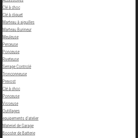
Accessoires
Clé à choc
Clé à cliquet
Marteau à aiguilles
Marteau Burineur
Meuleuse
Perceuse
Ponceuse
Riveteuse
Serrage Controlé
Tronconneuse
Prevost
Clé à choc
Ponceuse
Visseuse
Outillages
equipements d'atelier
Materiel de Garage
Booster de Batterie