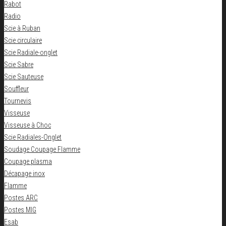
Rabot
Radio
Scie à Ruban
Scie circulaire
Scie Radiale-onglet
Scie Sabre
Scie Sauteuse
Souffleur
Tournevis
Visseuse
Visseuse à Choc
Scie Radiales-Onglet
Soudage Coupage Flamme
Coupage plasma
Décapage inox
Flamme
Postes ARC
Postes MIG
Esab