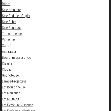
Rabot
Scie circulaire
Scie Radiales-Onglet
Scie Sabre
Scie Sauteuse
Tronçonneuse
Visseuse
Sans fil
Aspirateur
Boulonneuse à Choc
Cisaille
Cloueur
Grignoteuse
Lampe-Projecteur
Lot Boulonneuse
Lot Meuleuse
Lot Multivolt
Lot Perçeuse-Visseuse