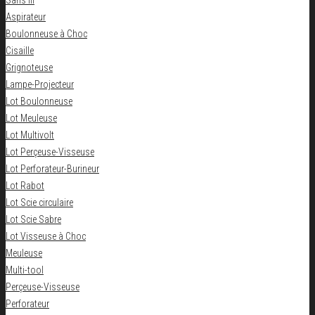
Sans fil
Aspirateur
Boulonneuse à Choc
Cisaille
Grignoteuse
Lampe-Projecteur
Lot Boulonneuse
Lot Meuleuse
Lot Multivolt
Lot Perçeuse-Visseuse
Lot Perforateur-Burineur
Lot Rabot
Lot Scie circulaire
Lot Scie Sabre
Lot Visseuse à Choc
Meuleuse
Multi-tool
Perçeuse-Visseuse
Perforateur