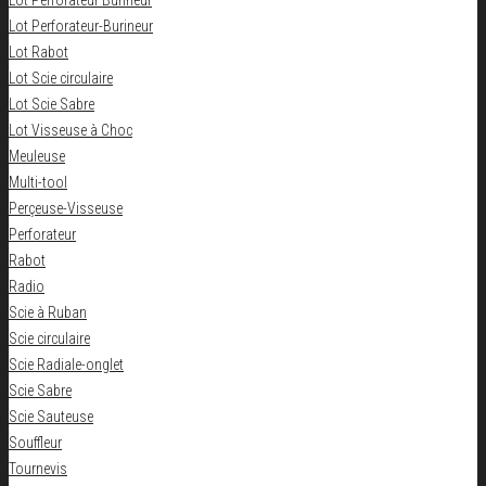
Lot Perforateur Burineur
Lot Perforateur-Burineur
Lot Rabot
Lot Scie circulaire
Lot Scie Sabre
Lot Visseuse à Choc
Meuleuse
Multi-tool
Perçeuse-Visseuse
Perforateur
Rabot
Radio
Scie à Ruban
Scie circulaire
Scie Radiale-onglet
Scie Sabre
Scie Sauteuse
Souffleur
Tournevis