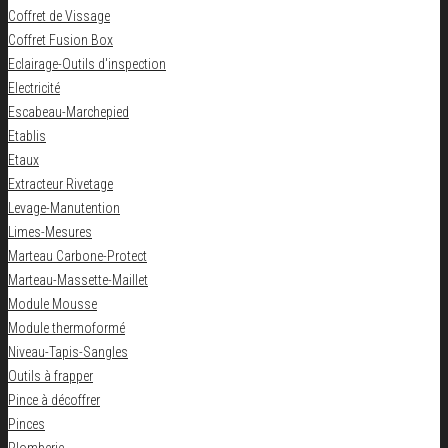
Coffret de Vissage
Coffret Fusion Box
Eclairage-Outils d'inspection
Electricité
Escabeau-Marchepied
Etablis
Etaux
Extracteur Rivetage
Levage-Manutention
Limes-Mesures
Marteau Carbone-Protect
Marteau-Massette-Maillet
Module Mousse
Module thermoformé
Niveau-Tapis-Sangles
Outils à frapper
Pince à décoffrer
Pinces