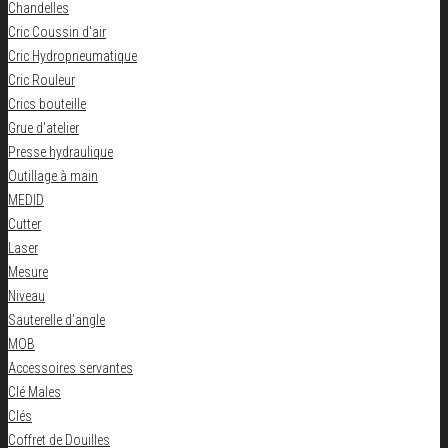
Chandelles
Cric Coussin d'air
Cric Hydropneumatique
Cric Rouleur
Crics bouteille
Grue d'atelier
Presse hydraulique
Outillage à main
MEDID
Cutter
Laser
Mesure
Niveau
Sauterelle d'angle
MOB
Accessoires servantes
Clé Males
Clés
Coffret de Douilles