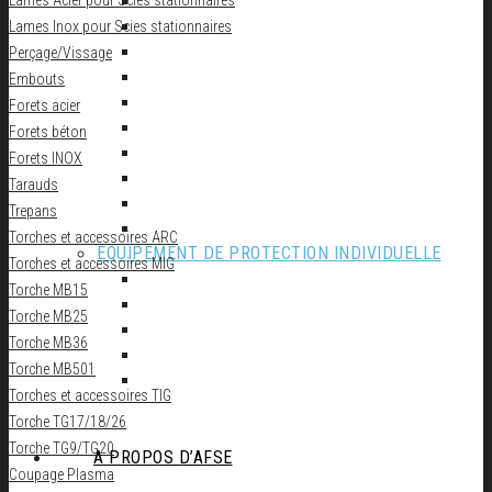
Lames Acier pour Scies stationnaires
Autolaveuse
Lames Inox pour Scies stationnaires
Compresseur
Groupe électrogène
Perçage/Vissage
Materiel de Garage
Embouts
Nettoyeur haute pression
Forets acier
Perceuse à colonne
Forets béton
Perceuse d’établi
Forets INOX
Perceuse magnetique
Tarauds
Scie à ruban
Trepans
Table de soudure
Torches et accessoires ARC
EQUIPEMENT DE PROTECTION INDIVIDUELLE
Torches et accessoires MIG
Cagoule Electronique
Torche MB15
Chaussures
Torche MB25
Protection de la main
Torche MB36
Protection de la tête
Torche MB501
Vêtements de travail
Torches et accessoires TIG
Torche TG17/18/26
Torche TG9/TG20
A PROPOS D’AFSE
Coupage Plasma