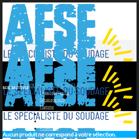
NOS PRODUITS
SOUDAGE COUPAGE FLAMME
SCIE SAUTEUSE
Coupage plasma
Décapage inox
Flamme
Postes ARC
Postes MIG
Postes TIG
Aucun produit ne correspond à votre sélection.
OUTILLAGES