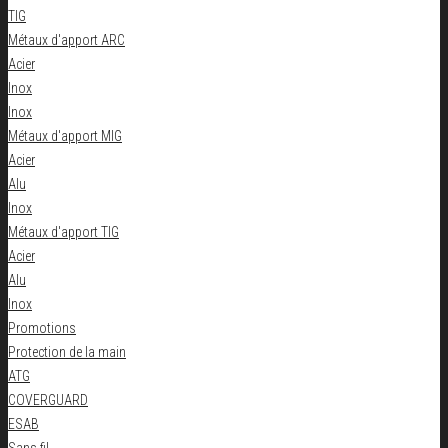
TIG
Métaux d'apport ARC
Acier
Inox
Inox
Métaux d'apport MIG
Acier
Alu
Inox
Métaux d'apport TIG
Acier
Alu
Inox
Promotions
Protection de la main
ATG
COVERGUARD
ESAB