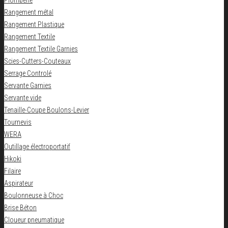
Plomberie
Rangement métal
Rangement Plastique
Rangement Textile
Rangement Textile Garnies
Scies-Cutters-Couteaux
Serrage Controlé
Servante Garnies
Servante vide
Tenaille-Coupe Boulons-Levier
Tournevis
WERA
Outillage électroportatif
Hikoki
Filaire
Aspirateur
Boulonneuse à Choc
Brise Béton
Cloueur pneumatique