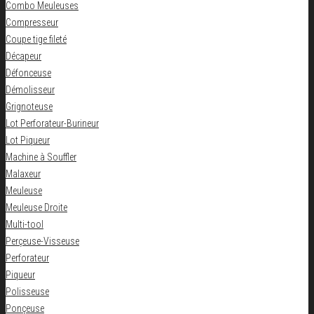
Combo Meuleuses
Compresseur
Coupe tige fileté
Décapeur
Défonceuse
Démolisseur
Grignoteuse
Lot Perforateur-Burineur
Lot Piqueur
Machine à Souffler
Malaxeur
Meuleuse
Meuleuse Droite
Multi-tool
Perçeuse-Visseuse
Perforateur
Piqueur
Polisseuse
Ponçeuse