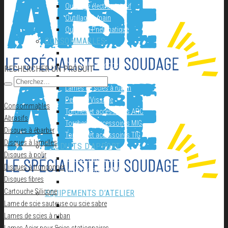
Outillage électroportatif
Outillage à main
Outillage Pneumatique
CONSOMMABLES
Abrasifs
Cartouche Silicone
RECHERCHER UN PRODUIT
Flamme
Lames de scies à ruban
Perçage/Vissage
Consommables
Torches et accessoires ARC
Abrasifs
Torches et accessoires MIG
Disques à ébarber
Torches et accessoires TIG
Disques à lamelles
PRODUITS D’APPORT
Disques à polir
Métaux d’apport ARC
Disques à tronçonner
Métaux d’apport MIG
Disques fibres
Métaux d’apport TIG
Cartouche Silicone
EQUIPEMENTS D’ATELIER
Lame de scie sauteuse ou scie sabre
Accessoires compresseur
Lames de scies à ruban
Aspirateur eau et poussieres