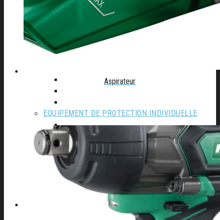
Autolaveuse
Compresseur
Groupe électrogène
Materiel de Garage
Nettoyeur haute pression
Perceuse à colonne
Perceuse d’établi
Perceuse magnetique
Aspirateur
Scie à ruban
Table de soudure
EQUIPEMENT DE PROTECTION INDIVIDUELLE
Cagoule Electronique
Chaussures
Protection de la main
Protection de la tête
Vêtements de travail
A PROPOS D’AFSE