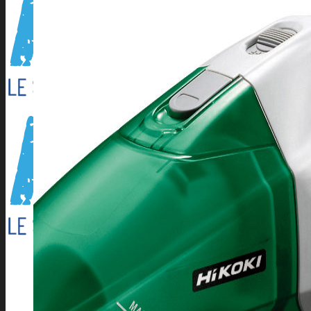
Outillage électroportatif
Outillage à main
Outillage Pneumatique
CONSOMMABLES
Abrasifs
Cartouche Silicone
Flamme
Lames de scies à ruban
Perçage/Vissage
Torches et accessoires ARC
Torches et accessoires MIG
Torches et accessoires TIG
PRODUITS D’APPORT
Métaux d’apport ARC
Métaux d’apport MIG
Métaux d’apport TIG
EQUIPEMENTS D’ATELIER
Accessoires compresseur
Aspirateur eau et poussieres