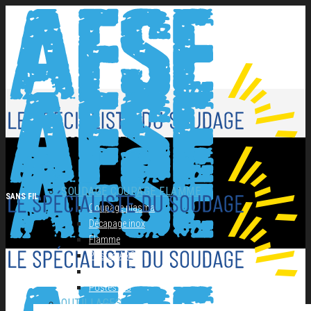
NOS PRODUITS
SOUDAGE COUPAGE FLAMME
SANS FIL
Coupage plasma
Décapage inox
Flamme
Postes ARC
Postes MIG
Postes TIG
OUTILLAGES